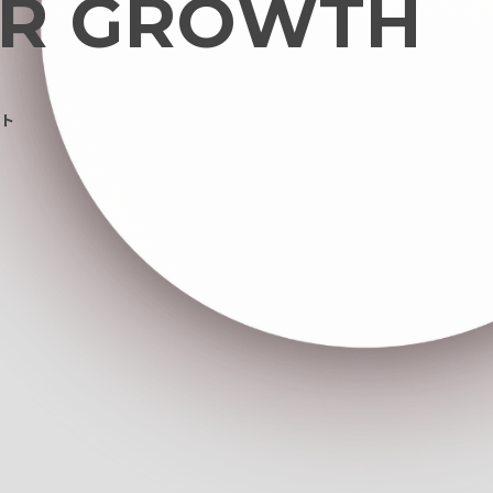
UR GROWTH
ート