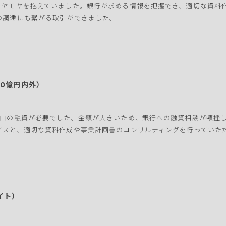
モヤモヤを抱えていました。銀行が求める情報を把握でき、適切な資料
の調達にも繋がる取引ができました。
0億円内外）
大口の融資が必要でした。金額が大きいため、銀行への融資相談が頓挫
イスと、適切な資料作成や事業計画書のコンサルティングを行っていた
イト）